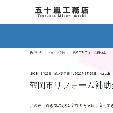
コ
ナ
ン
ビ
テ
ゲ
ン
ー
ツ
シ
へ
ョ
ス
ン
キ
に
ッ
移
HOME
Blog
お知らせ
鶴岡市リフォーム補助金
プ
動
2021年3月26日
/ 最終更新日時 :
2021年3月26日
igarashi
鶴岡市リフォーム補助
お彼岸も過ぎ気温が15度前後ある日も増えて