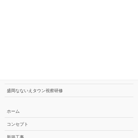
新築事例
最近の投稿
ツバメの巣作り2026
チャコの家ゼロワンプロジェクト表彰
住宅省エネ2026キャンペーン始まりました！
Panasonicハウジングソリューションズフェア
盛岡なないえタウン視察研修
ホーム
コンセプト
新築工事