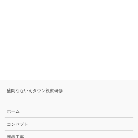
新築事例
最近の投稿
ツバメの巣作り2026
チャコの家ゼロワンプロジェクト表彰
住宅省エネ2026キャンペーン始まりました！
Panasonicハウジングソリューションズフェア
盛岡なないえタウン視察研修
ホーム
コンセプト
新築工事