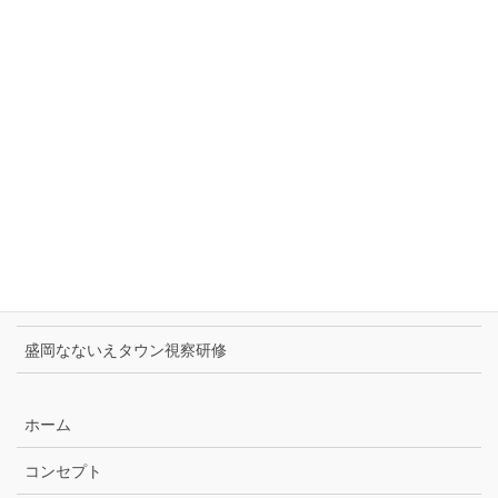
リフォーム事例
新築事例
最近の投稿
ツバメの巣作り2026
チャコの家ゼロワンプロジェクト表彰
住宅省エネ2026キャンペーン始まりました！
Panasonicハウジングソリューションズフェア
盛岡なないえタウン視察研修
ホーム
コンセプト