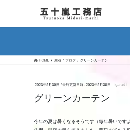
コ
ナ
ン
ビ
テ
ゲ
ン
ー
ツ
シ
へ
ョ
ス
ン
キ
に
ッ
移
HOME
Blog
ブログ
グリーンカーテン
プ
動
2023年5月30日
/ 最終更新日時 :
2023年5月30日
igarashi
グリーンカーテン
今年の夏は暑くなるそうです（毎年暑いです