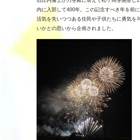
旧庄内藩士が刀を鍬に替えて松ケ岡を開墾し1
内に入部して400年。この記念すべき年を前
活気を失いつつある住民や子供たちに勇気を
いかとの思いから企画されました。