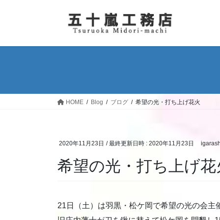
コ
ナ
ン
ビ
テ
ゲ
ン
ー
ツ
シ
へ
ョ
ス
ン
キ
に
ッ
移
HOME
Blog
ブログ
希望の光・打ち上げ花火
プ
動
2020年11月23日
/ 最終更新日時 :
2020年11月23日
igarash
希望の光・打ち上げ花
21日（土）は羽黒・松ケ岡で希望の光の会主