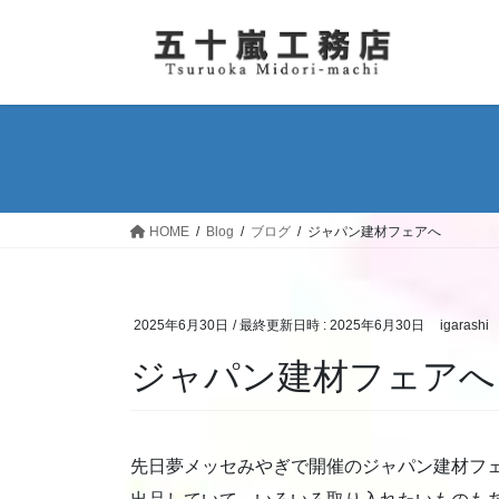
コ
ナ
ン
ビ
テ
ゲ
ン
ー
ツ
シ
へ
ョ
ス
ン
キ
に
ッ
移
HOME
Blog
ブログ
ジャパン建材フェアへ
プ
動
2025年6月30日
/ 最終更新日時 :
2025年6月30日
igarashi
ジャパン建材フェアへ
先日夢メッセみやぎで開催のジャパン建材フ